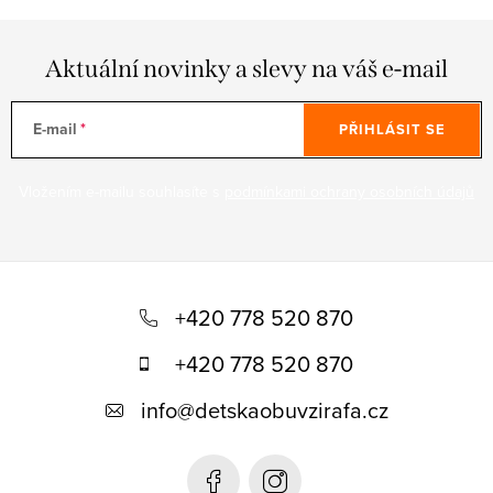
Aktuální novinky a slevy na váš e-mail
E-mail
PŘIHLÁSIT SE
Vložením e-mailu souhlasíte s
podmínkami ochrany osobních údajů
Z
á
+420 778 520 870
p
+420 778 520 870
a
info
@
detskaobuvzirafa.cz
t
í