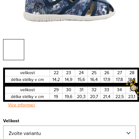
velikost
22
23
24
25
26
27
28
délka stélky v cm
14,2
14,9
15,6
16,4
17,9
17,8
18,3
velikost
29
30
31
32
33
34
35
délka stélky v cm
19
19,6
20,3
20,7
21,4
22,5
23,1
Více informací
Velikost