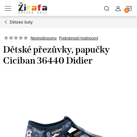
Přejít
N
na
obsah
Dětské boty
K
Neohodnoceno
Podrobnosti hodnocení
Dětské přezůvky, papučky
Ciciban 36440 Didier