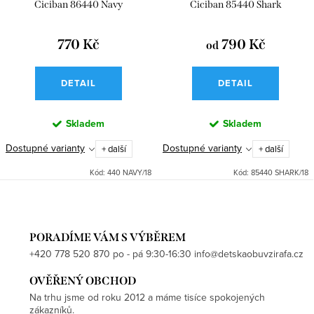
Ciciban 86440 Navy
Ciciban 85440 Shark
770 Kč
790 Kč
od
DETAIL
DETAIL
Skladem
Skladem
Dostupné varianty
Dostupné varianty
+ další
+ další
Kód:
440 NAVY/18
Kód:
85440 SHARK/18
PORADÍME VÁM S VÝBĚREM
+420 778 520 870 po - pá 9:30-16:30 info@detskaobuvzirafa.cz
OVĚŘENÝ OBCHOD
Na trhu jsme od roku 2012 a máme tisíce spokojených
zákazníků.