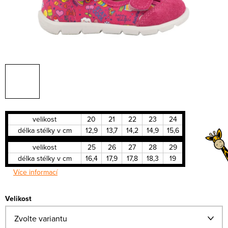
velikost
20
21
22
23
24
délka stélky v cm
12,9
13,7
14,2
14,9
15,6
velikost
25
26
27
28
29
délka stélky v cm
16,4
17,9
17,8
18,3
19
Více informací
Velikost