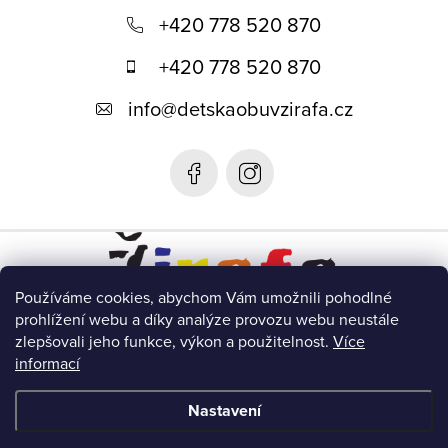
á
+420 778 520 870
p
+420 778 520 870
a
info
@
detskaobuvzirafa.cz
t
í
Používáme cookies, abychom Vám umožnili pohodlné
prohlížení webu a díky analýze provozu webu neustále
zlepšovali jeho funkce, výkon a použitelnost.
Více
Detská obuv Žirafa- SK
informací
Nastavení
Copyright 2026
Žirafa Dětská obuv
. Všechna práva vyhrazena.