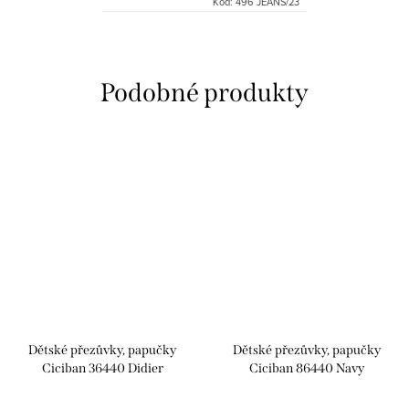
Kód:
496 JEANS/23
Dětské přezůvky, papučky
Dětské přezůvky, papučky
Ciciban 36440 Didier
Ciciban 86440 Navy