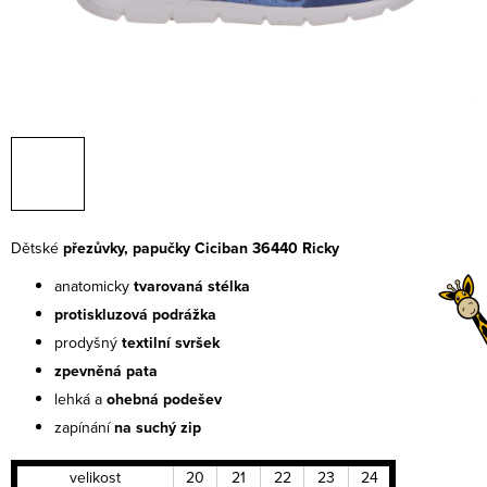
Dětské
přezůvky, papučky Ciciban 36440 Ricky
anatomicky
tvarovaná stélka
protiskluzová podrážka
prodyšný
textilní
svršek
zpevněná pata
lehká a
ohebná
podešev
zapínání
na suchý zip
velikost
20
21
22
23
24