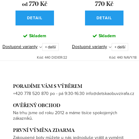
770 Kč
770 Kč
od
DETAIL
DETAIL
Skladem
Skladem
Dostupné varianty
Dostupné varianty
+ další
+ další
Kód:
440 DIDIER/22
Kód:
440 NAVY/18
PORADÍME VÁM S VÝBĚREM
+420 778 520 870 po - pá 9:30-16:30 info@detskaobuvzirafa.cz
OVĚŘENÝ OBCHOD
Na trhu jsme od roku 2012 a máme tisíce spokojených
zákazníků.
PRVNÍ VÝMĚNA ZDARMA
Zakoupené boty můžete u nás jednoduše vrátit a vyměnit