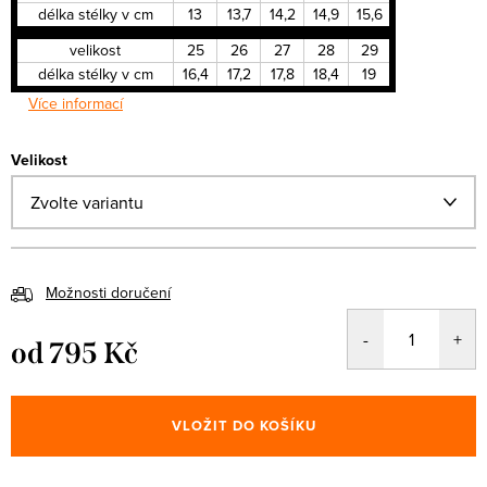
délka stélky v cm
13
13,7
14,2
14,9
15,6
velikost
25
26
27
28
29
délka stélky v cm
16,4
17,2
17,8
18,4
19
Více informací
Velikost
Možnosti doručení
od
795 Kč
Měrná
cena:
VLOŽIT DO KOŠÍKU