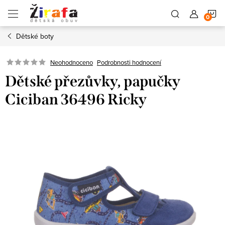
Přejít
N
na
obsah
Dětské boty
K
Neohodnoceno
Podrobnosti hodnocení
Dětské přezůvky, papučky
Ciciban 36496 Ricky