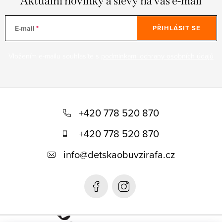
Aktuální novinky a slevy na váš e-mail
E-mail
PŘIHLÁSIT SE
Vložením e-mailu souhlasíte s
podmínkami ochrany osobních údajů
Z
á
+420 778 520 870
p
+420 778 520 870
a
info
@
detskaobuvzirafa.cz
t
í