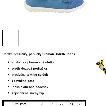
Dětské
přezůvky, papučky Ciciban 36496 Jeans
anatomicky
tvarovaná stélka
protiskluzová podrážka
prodyšný
textilní
svršek
zpevněná pata
lehká a
ohebná
podešev
zapínání
na suchý zip
velikost
20
21
22
23
24