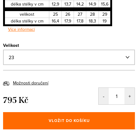
délka stélky v cm
12,9
13,7
14,2
14,9
15,6
velikost
25
26
27
28
29
délka stélky v cm
16,4
17,9
17,8
18,3
19
Více informací
Velikost
Možnosti doručení
795 Kč
Měrná
cena:
VLOŽIT DO KOŠÍKU