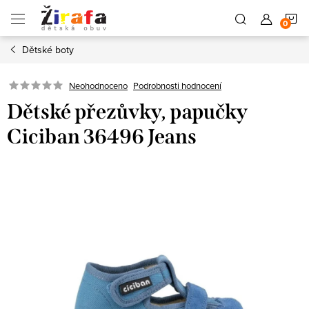
Přejít
N
na
obsah
Dětské boty
K
Neohodnoceno
Podrobnosti hodnocení
Dětské přezůvky, papučky
Ciciban 36496 Jeans