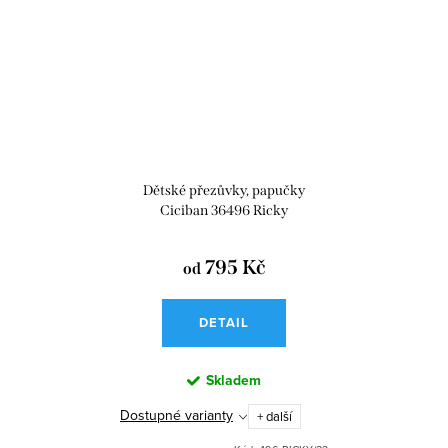
Dětské přezůvky, papučky
Ciciban 36496 Ricky
795 Kč
od
DETAIL
Skladem
Dostupné varianty
+ další