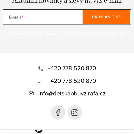
Aktuální novinky a slevy na váš e-mail
E-mail
PŘIHLÁSIT SE
Vložením e-mailu souhlasíte s
podmínkami ochrany osobních údajů
Z
á
+420 778 520 870
p
+420 778 520 870
a
info
@
detskaobuvzirafa.cz
t
í