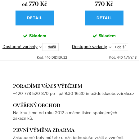
770 Kč
770 Kč
od
DETAIL
DETAIL
Skladem
Skladem
Dostupné varianty
Dostupné varianty
+ další
+ další
Kód:
440 DIDIER/22
Kód:
440 NAVY/18
PORADÍME VÁM S VÝBĚREM
+420 778 520 870 po - pá 9:30-16:30 info@detskaobuvzirafa.cz
OVĚŘENÝ OBCHOD
Na trhu jsme od roku 2012 a máme tisíce spokojených
zákazníků.
PRVNÍ VÝMĚNA ZDARMA
Zakoupené boty můžete u nás jednoduše vrátit a vyměnit