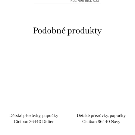
Kód:
496 RICKY/23
Dětské přezůvky, papučky
Dětské přezůvky, papučky
Ciciban 36440 Didier
Ciciban 86440 Navy