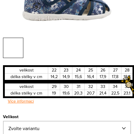
velikost
22
23
24
25
26
27
28
délka stélky v cm
14,2
14,9
15,6
16,4
17,9
17,8
18,3
velikost
29
30
31
32
33
34
35
délka stélky v cm
19
19,6
20,3
20,7
21,4
22,5
23,1
Více informací
Velikost