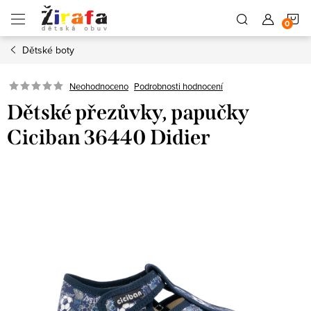
Přejít
N
na
obsah
Dětské boty
K
Neohodnoceno
Podrobnosti hodnocení
Dětské přezůvky, papučky
Ciciban 36440 Didier