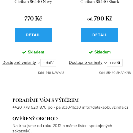
Ciciban 86440 Navy
Ciciban 85440 Shark
770 Kč
790 Kč
od
DETAIL
DETAIL
Skladem
Skladem
Dostupné varianty
Dostupné varianty
+ další
+ další
Kód:
440 NAVY/18
Kód:
85440 SHARK/18
PORADÍME VÁM S VÝBĚREM
+420 778 520 870 po - pá 9:30-16:30 info@detskaobuvzirafa.cz
OVĚŘENÝ OBCHOD
Na trhu jsme od roku 2012 a máme tisíce spokojených
zákazníků.