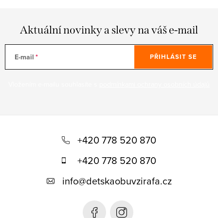
Aktuální novinky a slevy na váš e-mail
E-mail
PŘIHLÁSIT SE
Vložením e-mailu souhlasíte s
podmínkami ochrany osobních údajů
Z
á
+420 778 520 870
p
+420 778 520 870
a
info
@
detskaobuvzirafa.cz
t
í