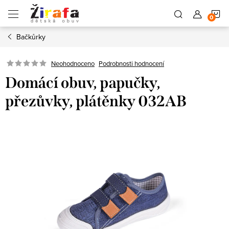
Přejít
N
na
obsah
Bačkůrky
K
Neohodnoceno
Podrobnosti hodnocení
Domácí obuv, papučky,
přezůvky, plátěnky 032AB