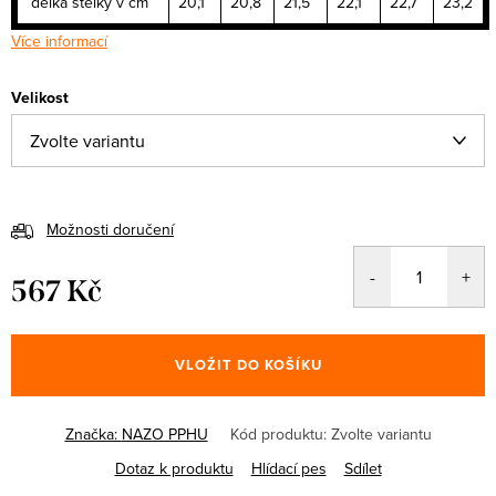
délka stélky v cm
20,1
20,8
21,5
22,1
22,7
23,2
Více informací
Velikost
Možnosti doručení
567 Kč
Měrná
cena:
VLOŽIT DO KOŠÍKU
Značka:
NAZO PPHU
Kód produktu:
Zvolte variantu
Dotaz k produktu
Hlídací pes
Sdílet