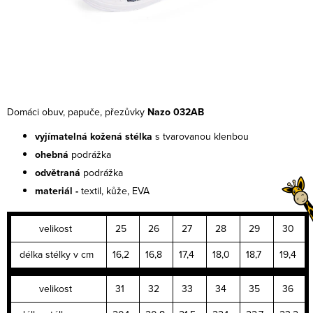
Domáci obuv, papuče, přezůvky
Nazo 032AB
vyjímatelná kožená stélka
s tvarovanou klenbou
ohebná
podrážka
odvětraná
podrážka
materiál -
textil, kůže, EVA
velikost
25
26
27
28
29
30
délka stélky v cm
16,2
16,8
17,4
18,0
18,7
19,4
velikost
31
32
33
34
35
36