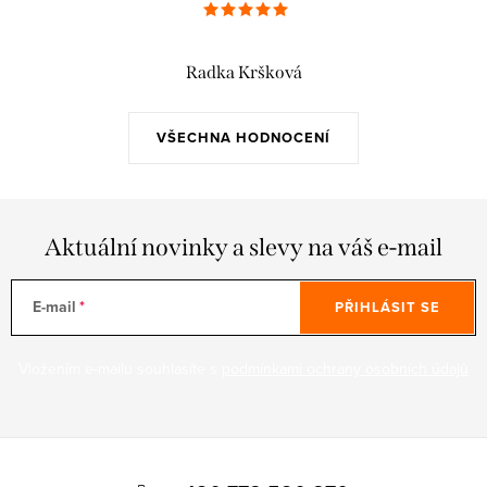
Radka Kršková
VŠECHNA HODNOCENÍ
Aktuální novinky a slevy na váš e-mail
E-mail
PŘIHLÁSIT SE
Vložením e-mailu souhlasíte s
podmínkami ochrany osobních údajů
Z