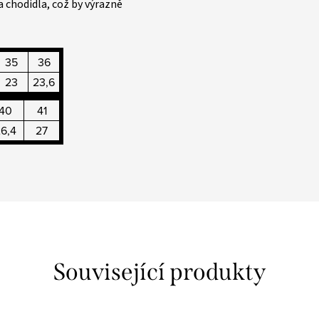
a chodidla, což by výrazně
35
36
23
23,6
40
41
6,4
27
Související produkty