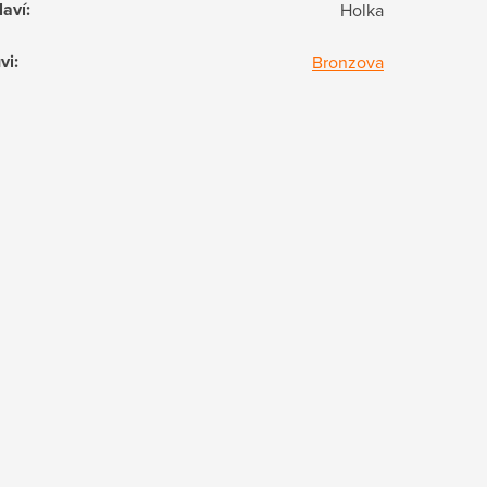
laví
:
Holka
vi
:
Bronzova