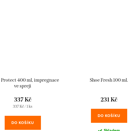
Protect 400 ml, impregnace
Shoe Fresh 100 ml.
ve spreji
337 Kč
231 Kč
Měrná
337 Kč / 1 ks
cena:
DO KOŠÍKU
DO KOŠÍKU
Skladem