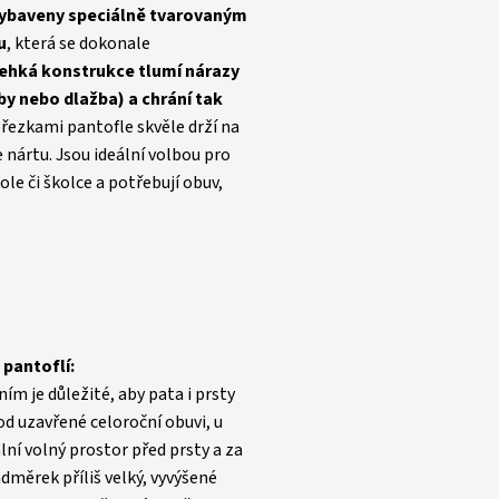
 vybaveny speciálně tvarovaným
u
, která se dokonale
lehká konstrukce tlumí nárazy
by nebo dlažba) a chrání tak
řezkami pantofle skvěle drží na
e nártu. Jsou ideální volbou pro
ole či školce a potřebují obuv,
 pantoflí:
m je důležité, aby pata i prsty
d uzavřené celoroční obuvi, u
lní volný prostor před prsty a za
adměrek příliš velký, vyvýšené