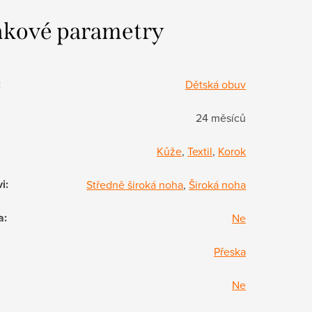
kové parametry
:
Dětská obuv
24 měsíců
Kůže
,
Textil
,
Korok
vi
:
Středně široká noha
,
Široká noha
a
:
Ne
Přeska
Ne