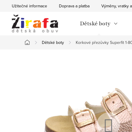
Přejít
Užitečné informace
Doprava a platba
Výměny, vratky a
na
obsah
Dětské boty
Dětské boty
Korkové přezůvky Superfit 1-8
Domů