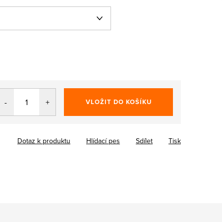
VLOŽIT DO KOŠÍKU
Dotaz k produktu
Hlídací pes
Sdílet
Tisk