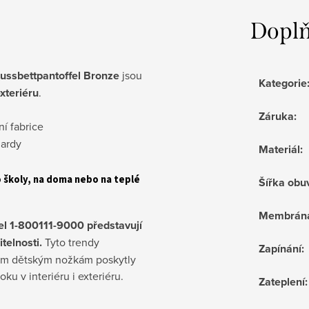
Doplň
ussbettpantoffel Bronze
jsou
Kategorie
exteriéru
.
Záruka
:
ní fabrice
dardy
Materiál
:
 školy, na doma nebo na teplé
Šířka obu
Membrán
el 1-800111-9000 představují
telnosti.
Tyto trendy
Zapínání
:
ným dětským nožkám poskytly
u v interiéru i exteriéru.
Zateplení
: