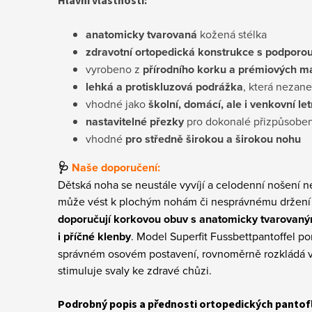
Hlavní vlastnosti:
anatomicky tvarovaná
kožená stélka
zdravotní ortopedická konstrukce s podporo
vyrobeno z
přírodního korku a prémiových ma
lehká a protiskluzová podrážka
, která neza
vhodné jako
školní, domácí, ale i venkovní le
nastavitelné přezky
pro dokonalé přizpůsoben
vhodné
pro středně širokou a širokou nohu
🩺
Naše doporučení:
Dětská noha se neustále vyvíjí a celodenní nošení 
může vést k plochým nohám či nesprávnému držení 
doporučují korkovou obuv s anatomicky tvarovan
i příčné klenby
. Model Superfit Fussbettpantoffel p
správném osovém postavení, rovnoměrně rozkládá vá
stimuluje svaly ke zdravé chůzi.
Podrobný popis a přednosti ortopedických pantoflí