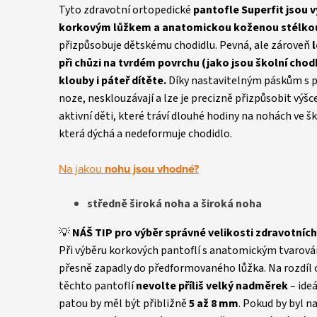
Tyto zdravotní ortopedické
pantofle Superfit jsou
korkovým lůžkem a
anatomickou koženou stélko
přizpůsobuje dětskému chodidlu. Pevná, ale zároveň
při chůzi na tvrdém povrchu (jako jsou školní chod
klouby i páteř dítěte.
Díky nastavitelným páskům s p
noze, nesklouzávají a lze je precizně přizpůsobit výšc
aktivní děti, které tráví dlouhé hodiny na nohách ve šk
která dýchá a nedeformuje chodidlo.
Na jakou
nohu jsou vhodné?
středně široká noha a široká noha
💡
NÁŠ TIP pro výběr správné velikosti zdravotních
Při výběru korkových pantoflí s anatomickým tvarování
přesně zapadly do předformovaného lůžka. Na rozdíl o
těchto pantoflí
nevolte příliš velký nadměrek
– ideá
patou by měl být přibližně
5 až 8 mm
. Pokud by byl n