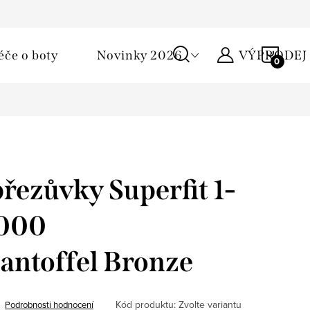
Podmínky ochrany osobních údajů
Žirafa klub
Kontakty
NÁKU
éče o boty
Novinky 2026
VÝPRODEJ
KOŠÍ
řezůvky Superfit 1-
9000
antoffel Bronze
Kód produktu:
Zvolte variantu
Podrobnosti hodnocení