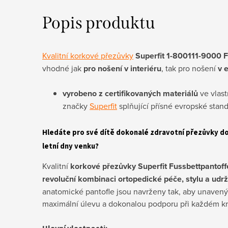
Popis produktu
Kvalitní korkové přezůvky
Superfit 1-800111-9000 F
vhodné jak
pro nošení v interiéru
, tak pro nošení
v 
vyrobeno z certifikovaných materiálů
ve vlast
značky
Superfit
splňující přísné evropské stan
Hledáte pro své dítě dokonalé zdravotní přezůvky do
letní dny venku?
Kvalitní
korkové přezůvky Superfit Fussbettpantoff
revoluční kombinaci ortopedické péče, stylu a udrži
anatomické pantofle jsou navrženy tak, aby unave
maximální úlevu a dokonalou podporu při každém krok