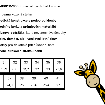
 1-800111-9000 Fussbettpantoffel Bronze
arovaná
kožená stélka
pedická konstrukce s podporou klenby
rodního korku a prémiových materiálů
kluzová podrážka
, která nezanechává šmouhy
olní, domácí, ale i venkovní letní obuv
řezky
pro dokonalé přizpůsobení nártu
edně širokou a širokou nohu
31
32
33
34
35
36
19,9
20,5
21,2
22
23
23,6
37
38
39
40
41
24,3
25
25,6
26,4
27