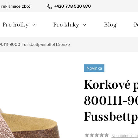
 reklamace zboží
Obchodní podmínky
+420 778 520 870
Reklamační pořádek
Pro holky
Pro kluky
Blog
P
00111-9000 Fussbettpantoffel Bronze
Novinka
Korkové p
800111-
Fussbettp
Neohodnoceno