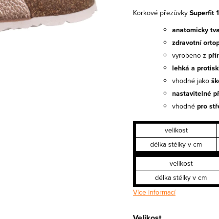
Korkové přezůvky
Superfit
anatomicky tv
zdravotní orto
vyrobeno z
pří
lehká a protis
vhodné jako
šk
nastavitelné p
vhodné
pro stř
velikost
délka stélky v cm
velikost
délka stélky v cm
Více informací
Velikost