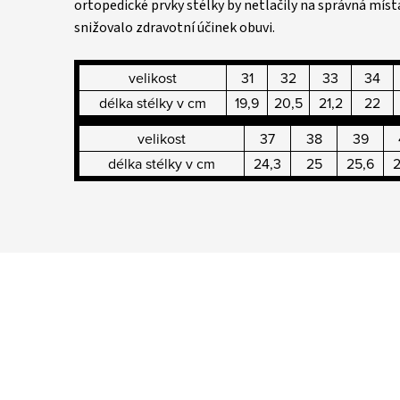
ortopedické prvky stélky by netlačily na správná míst
snižovalo zdravotní účinek obuvi.
velikost
31
32
33
34
délka stélky v cm
19,9
20,5
21,2
22
velikost
37
38
39
délka stélky v cm
24,3
25
25,6
2