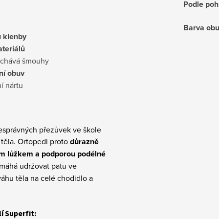
Podle poh
Barva obu
u klenby
teriálů
nechává šmouhy
tní obuv
í nártu
nesprávných přezůvek ve škole
těla. Ortopedi proto
důrazně
ým lůžkem a podporou podélné
omáhá udržovat patu ve
hu těla na celé chodidlo a
 Superfit: