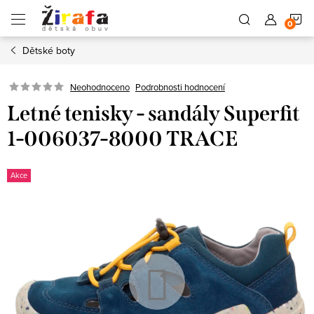
Přejít
N
na
obsah
Dětské boty
K
Neohodnoceno
Podrobnosti hodnocení
Letné tenisky - sandály Superfit
1-006037-8000 TRACE
Akce