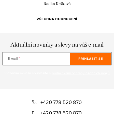
Radka Kršková
VŠECHNA HODNOCENÍ
Aktuální novinky a slevy na váš e-mail
E-mail
PŘIHLÁSIT SE
Vložením e-mailu souhlasíte s
podmínkami ochrany osobních údajů
Z
á
+420 778 520 870
p
+420 778 520 870