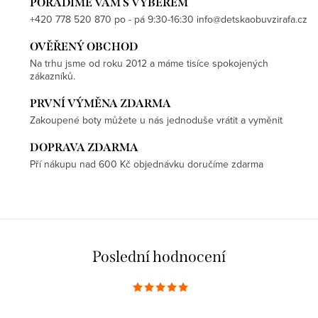
PORADÍME VÁM S VÝBĚREM
+420 778 520 870 po - pá 9:30-16:30 info@detskaobuvzirafa.cz
OVĚŘENÝ OBCHOD
Na trhu jsme od roku 2012 a máme tisíce spokojených
zákazníků.
PRVNÍ VÝMĚNA ZDARMA
Zakoupené boty můžete u nás jednoduše vrátit a vyměnit
DOPRAVA ZDARMA
Pří nákupu nad 600 Kč objednávku doručíme zdarma
Poslední hodnocení