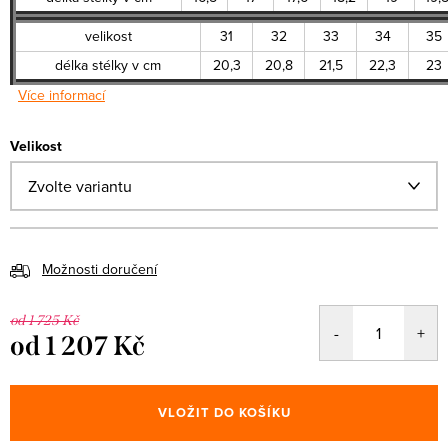
velikost
31
32
33
34
35
délka stélky v cm
20,3
20,8
21,5
22,3
23
Více informací
Velikost
Možnosti doručení
od 1 725 Kč
od
1 207 Kč
Měrná
cena:
VLOŽIT DO KOŠÍKU