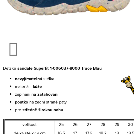
Dětské
sandále Superfit 1-006037-8000 Trace Blau
nevyjímatelná
stélka
materiál -
kůže
zapínání
na zatahování
poutko
na zadní straně paty
pro
středně širokou nohu
velikost
25
26
27
28
29
30
délka stélky v cm
16,5
17
17,6
18,2
19
19,