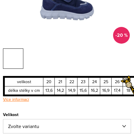
-20 %
velikost
20
21
22
23
24
25
26
27
délka stélky v cm
13,6
14,2
14,9
15,6
16,2
16,9
17,4
18
Více informací
Velikost