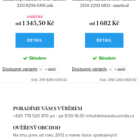
2151 8294 6301 ash
2150 2292 6821 - nautical
(PrintHusky)
1 682 Kč
1 345,50 Kč
1 682 Kč
od
od
DETAIL
DETAIL
Skladem
Skladem
Dostupné varianty
Dostupné varianty
+ další
+ další
Kód:
2151 8294 6301/22
Kód:
2150 2292 6821/20
PORADÍME VÁM S VÝBĚREM
+420 778 520 870 po - pá 9:30-16:30 info@detskaobuvzirafa.cz
OVĚŘENÝ OBCHOD
Na trhu jsme od roku 2012 a máme tisíce spokojených