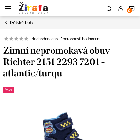
Přejít
N
na
obsah
Dětské boty
K
Neohodnoceno
Podrobnosti hodnocení
Zimní nepromokavá obuv
Richter 2151 2293 7201 -
atlantic/turqu
Akce