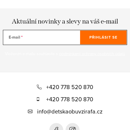
Aktuální novinky a slevy na váš e-mail
E-mail
PŘIHLÁSIT SE
Vložením e-mailu souhlasíte s
podmínkami ochrany osobních údajů
Z
á
+420 778 520 870
p
+420 778 520 870
a
info
@
detskaobuvzirafa.cz
t
í