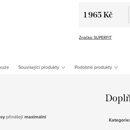
1 965 Kč
Měrná
cena:
Značka:
SUPERFIT
kuze
Související produkty
Podobné produkty
Doplň
nsy
přinášejí
maximální
Kategorie