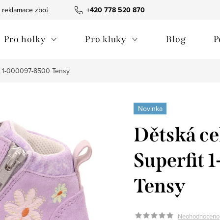
 reklamace zboží
Obchodní podmínky
+420 778 520 870
Reklamační pořádek
Pro holky
Pro kluky
Blog
P
it 1-000097-8500 Tensy
Novinka
Dětská ce
Superfit
Tensy
Neohodnoceno