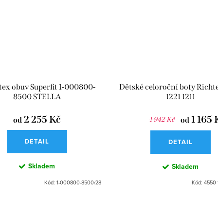
tex obuv Superfit 1-000800-
Dětské celoroční boty Richt
8500 STELLA
1221 1211
2 255 Kč
1 165 
od
1 942 Kč
od
DETAIL
DETAIL
Skladem
Skladem
Kód:
1-000800-8500/28
Kód:
4550 