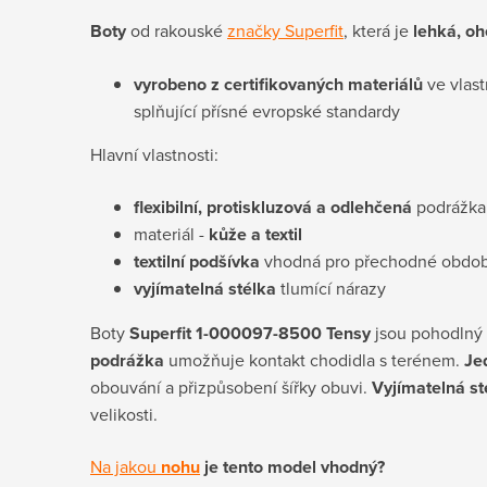
Boty
od rakouské
značky Superfit
, která je
lehká, o
vyrobeno z certifikovaných materiálů
ve vlast
splňující přísné evropské standardy
Hlavní vlastnosti:
flexibilní, protiskluzová a odlehčená
podrážka
materiál -
kůže a textil
textilní podšívka
vhodná pro přechodné obdob
vyjímatelná stélka
tlumící nárazy
Boty
Superfit 1-000097-8500 Tensy
jsou pohodlný 
podrážka
umožňuje kontakt chodidla s terénem.
Je
obouvání a přizpůsobení šířky obuvi.
Vyjímatelná st
velikosti.
Na jakou
nohu
je tento model vhodný?