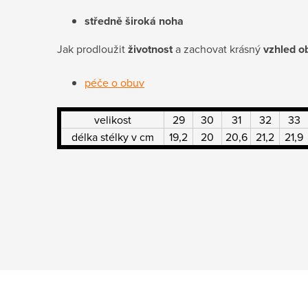
středně široká noha
Jak prodloužit
životnost
a zachovat krásný
vzhled o
péče o obuv
velikost
29
30
31
32
33
délka stélky v cm
19,2
20
20,6
21,2
21,9