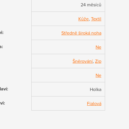
24 měsíců
Kůže
,
Textil
vi
:
Středně široká noha
a
:
Ne
Šněrování
,
Zip
Ne
laví
:
Holka
vi
:
Fialová