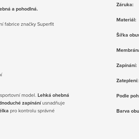
Záruka
:
hebná a pohodlná.
Materiál
:
ní fabrice značky Superfit
Šířka obu
Membrán
Zapínání
:
í
Zateplení
:
sportovní model.
Lehká ohebná
Podle poh
dnoduché zapínání
usnadňuje
élka
pro kontrolu správné
Barva obu