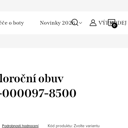
Podmínky ochrany osobních údajů
Žirafa klub
Kontakty
NÁKU
éče o boty
Novinky 2026
VÝPRODEJ
KOŠÍ
loroční obuv
 1-000097-8500
Kód produktu:
Zvolte variantu
Podrobnosti hodnocení