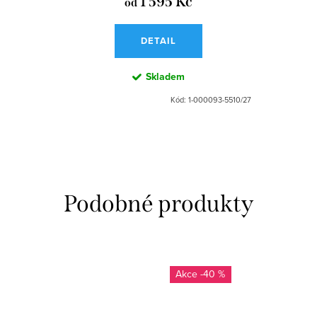
1 595 Kč
od
DETAIL
Skladem
Kód:
1-000093-5510/27
-40 %