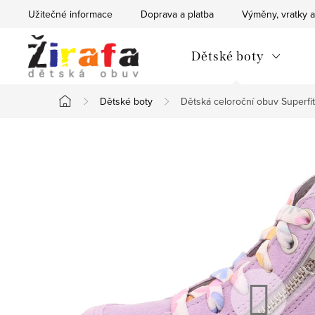
Přejít
Užitečné informace
Doprava a platba
Výměny, vratky a
na
obsah
Dětské boty
Dětské boty
Dětská celoroční obuv Superf
Domů