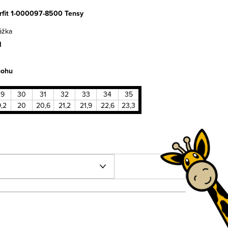
rfit 1-000097-8500 Tensy
ážka
l
nohu
29
30
31
32
33
34
35
9,2
20
20,6
21,2
21,9
22,6
23,3