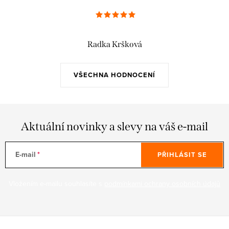
Radka Kršková
VŠECHNA HODNOCENÍ
Aktuální novinky a slevy na váš e-mail
E-mail
PŘIHLÁSIT SE
Vložením e-mailu souhlasíte s
podmínkami ochrany osobních údajů
Z