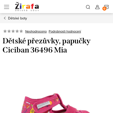
Přejít
N
na
obsah
Dětské boty
K
Neohodnoceno
Podrobnosti hodnocení
Dětské přezůvky, papučky
Ciciban 36496 Mia