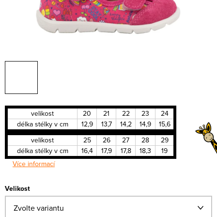
velikost
20
21
22
23
24
délka stélky v cm
12,9
13,7
14,2
14,9
15,6
velikost
25
26
27
28
29
délka stélky v cm
16,4
17,9
17,8
18,3
19
Více informací
Velikost