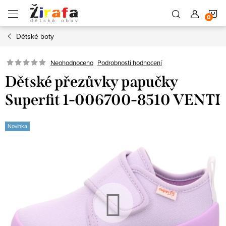
Přejít
N
na
obsah
Dětské boty
K
Neohodnoceno
Podrobnosti hodnocení
Dětské přezůvky papučky
Superfit 1-006700-8510 VENTI
Novinka