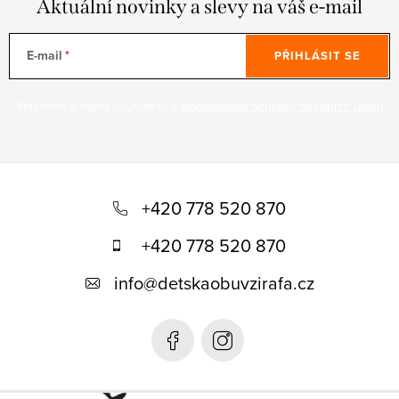
Aktuální novinky a slevy na váš e-mail
E-mail
PŘIHLÁSIT SE
Vložením e-mailu souhlasíte s
podmínkami ochrany osobních údajů
Z
á
+420 778 520 870
p
+420 778 520 870
a
info
@
detskaobuvzirafa.cz
t
í