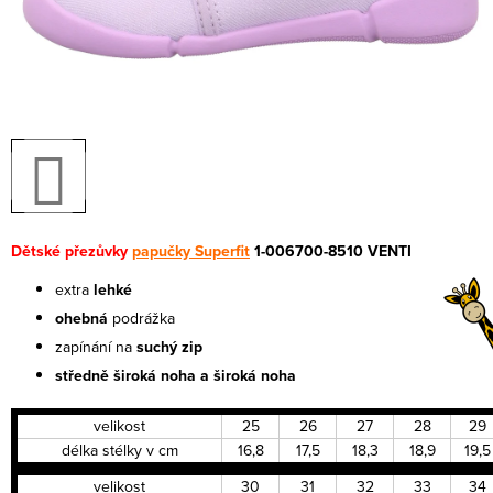
Dětské přezůvky
papučky Superfit
1-006700-8510 VENTI
extra
lehké
ohebná
podrážka
zapínání na
suchý zip
středně široká noha a široká noha
velikost
25
26
27
28
29
délka stélky v cm
16,8
17,5
18,3
18,9
19,5
velikost
30
31
32
33
34