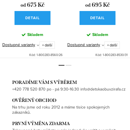
675 Kč
695 Kč
od
od
DETAIL
DETAIL
Skladem
Skladem
Dostupné varianty
Dostupné varianty
+ další
+ další
Kód:
1-800283-8560/26
Kód:
1-800283-8530/31
PORADÍME VÁM S VÝBĚREM
+420 778 520 870 po - pá 9:30-16:30 info@detskaobuvzirafa.cz
OVĚŘENÝ OBCHOD
Na trhu jsme od roku 2012 a máme tisíce spokojených
zákazníků.
PRVNÍ VÝMĚNA ZDARMA