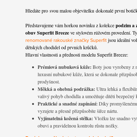
Hledáte pro
svou malou objevitelku
dokonalé první botič
podzim a 
Představujeme vám horkou novinku z kolekce
obuv Superfit Breeze
ve stylovém rúžovém provedení. T
renomované rakouské značky Superfit
jsou ideální vo
dětských chodidel od prvních krůčků.
Hlavní vlastnosti a přednosti modelu Superfit Breeze:
Prémiová nubuková kůže:
Boty jsou vyrobeny z 
luxusní nubukové kůže, která se dokonale přizpůsob
prodyšnost.
Měkká a ohebná podrážka:
Ultra lehká a flexibi
valivý pohyb chodidla a umožňuje dítěti bezpečný 
Praktické a snadné zapínání:
Díky promyšlenému z
vyzujete a přesně přizpůsobíte šířce nártu.
Vyjímatelná kožená stélka:
Vložku lze snadno vyt
obuvi a pravidelnou kontrolu růstu nožky.