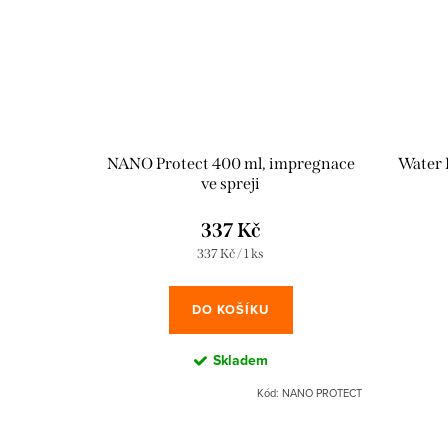
NANO Protect 400 ml, impregnace
Water 
ve spreji
337 Kč
Měrná
337 Kč / 1 ks
cena:
DO KOŠÍKU
Skladem
Kód:
NANO PROTECT