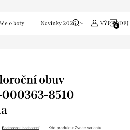
Podmínky ochrany osobních údajů
Žirafa klub
Kontakty
NÁKU
éče o boty
Novinky 2026
VÝPRODEJ
KOŠÍ
loroční obuv
 1-000363-8510
la
Kód produktu:
Zvolte variantu
Podrobnosti hodnocení