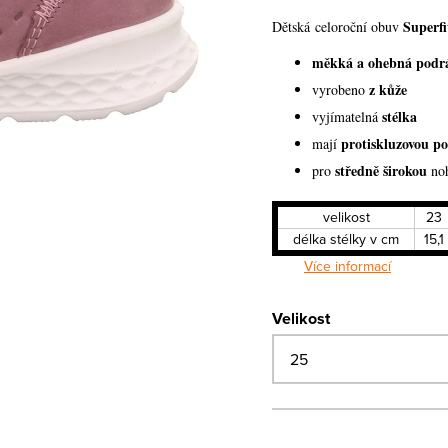
Superfi
Dětská celoroční obuv
měkká a ohebná podr
z kůže
vyrobeno
stélka
vyjímatelná
protiskluzovou p
mají
středně širokou
pro
no
velikost
23
délka stélky v cm
15,1
Více informací
Velikost