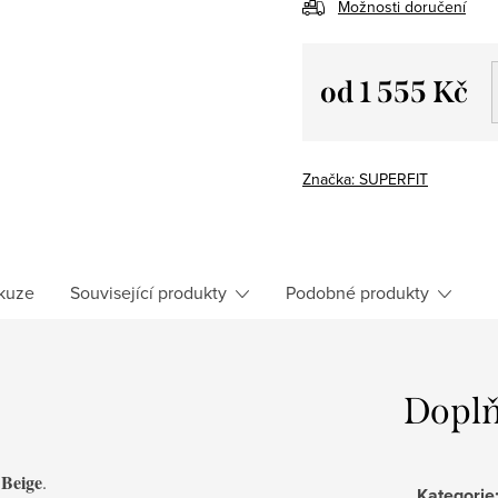
Možnosti doručení
od
1 555 Kč
Měrná
cena:
Značka:
SUPERFIT
kuze
Související produkty
Podobné produkty
Doplň
 Beige
.
Kategorie