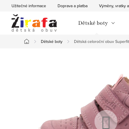
Přejít
Užitečné informace
Doprava a platba
Výměny, vratky a
na
obsah
Dětské boty
Dětské boty
Dětská celoroční obuv Superfi
Domů