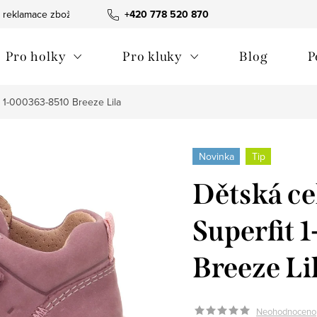
 reklamace zboží
Obchodní podmínky
+420 778 520 870
Reklamační pořádek
Pro holky
Pro kluky
Blog
P
t 1-000363-8510 Breeze Lila
Novinka
Tip
Dětská ce
Superfit
Breeze Li
Neohodnoceno