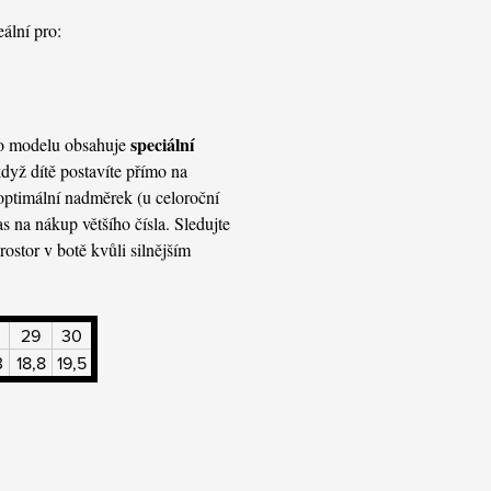
eální pro:
speciální
oto modelu obsahuje
 když dítě postavíte přímo na
optimální nadměrek (u celoroční
as na nákup většího čísla. Sledujte
ostor v botě kvůli silnějším
29
30
3
18,8
19,5