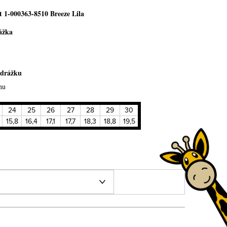
t 1-000363-8510 Breeze Lila
ážka
odrážku
hu
24
25
26
27
28
29
30
15,8
16,4
17,1
17,7
18,3
18,8
19,5