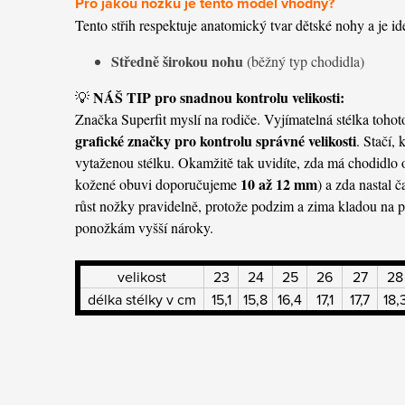
Pro jakou nožku je tento model vhodný?
Tento střih respektuje anatomický tvar dětské nohy a je id
Středně širokou nohu
(běžný typ chodidla)
NÁŠ TIP pro snadnou kontrolu velikosti:
💡
Značka Superfit myslí na rodiče. Vyjímatelná stélka toh
grafické značky pro kontrolu správné velikosti
. Stačí,
vytaženou stélku. Okamžitě tak uvidíte, zda má chodidlo 
10 až 12 mm
kožené obuvi doporučujeme
) a zda nastal č
růst nožky pravidelně, protože podzim a zima kladou na pr
ponožkám vyšší nároky.
velikost
23
24
25
26
27
28
délka stélky v cm
15,1
15,8
16,4
17,1
17,7
18,