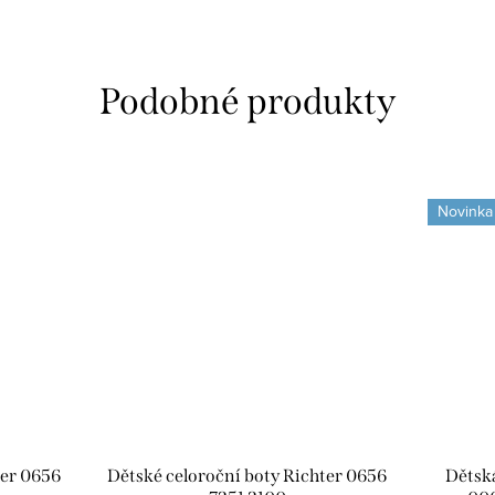
Novinka
ter 0656
Dětské celoroční boty Richter 0656
Dětská