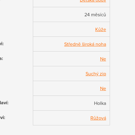
24 měsíců
Kůže
vi
:
Středně široká noha
a
:
Ne
Suchý zip
Ne
laví
:
Holka
vi
:
Růžová