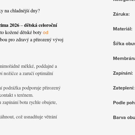
ky na chladnější dny?
Záruka
:
zima 2026
dětská celoroční
–
Materiál
:
yto kožené dětské boty
od
lbou pro zdravý a přirozený vývoj
Šířka obu
Membrán
mimořádně měkké, poddajné a
Zapínání
:
í nožičce a zaručí optimální
lní podrážka podporuje přirozený
Zateplení
:
kontakt s terénem.
apínání botu rychle obujete,
Podle poh
áhnout, což usnadňuje větrání
Barva obu