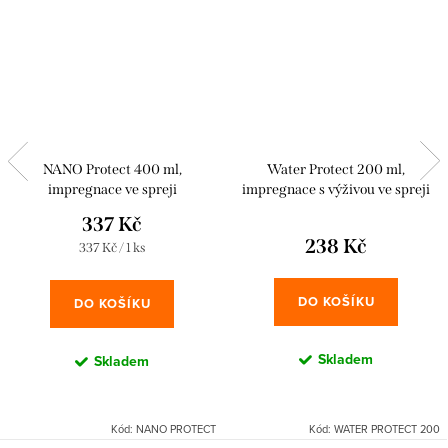
NANO Protect 400 ml,
Water Protect 200 ml,
impregnace ve spreji
impregnace s výživou ve spreji
337 Kč
238 Kč
Měrná
337 Kč / 1 ks
cena:
DO KOŠÍKU
DO KOŠÍKU
Skladem
Skladem
Kód:
NANO PROTECT
Kód:
WATER PROTECT 200