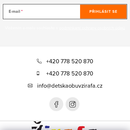
E-mail
PŘIHLÁSIT SE
Vložením e-mailu souhlasíte s
podmínkami ochrany osobních údajů
Z
á
+420 778 520 870
p
+420 778 520 870
a
info
@
detskaobuvzirafa.cz
t
í