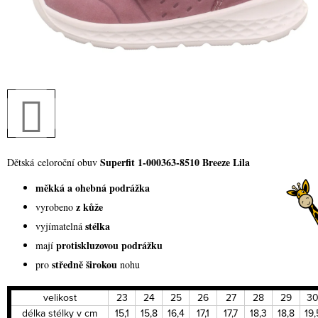
Superfit 1-000363-8510 Breeze Lila
Dětská celoroční obuv
měkká a ohebná podrážka
z kůže
vyrobeno
stélka
vyjímatelná
protiskluzovou podrážku
mají
středně širokou
pro
nohu
velikost
23
24
25
26
27
28
29
3
délka stélky v cm
15,1
15,8
16,4
17,1
17,7
18,3
18,8
19,