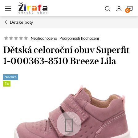
Přejít
N
na
obsah
Dětské boty
K
Neohodnoceno
Podrobnosti hodnocení
Dětská celoroční obuv Superfit
1-000363-8510 Breeze Lila
Novinka
Tip