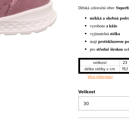
Superfi
Dětská celoroční obuv
měkká a ohebná podr
z kůže
vyrobeno
stélka
vyjímatelná
protiskluzovou p
mají
středně širokou
pro
no
velikost
23
délka stélky v cm
15,1
Více informací
Velikost