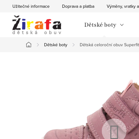
Přejít
Užitečné informace
Doprava a platba
Výměny, vratky a
na
obsah
Dětské boty
Dětské boty
Dětská celoroční obuv Superfi
Domů