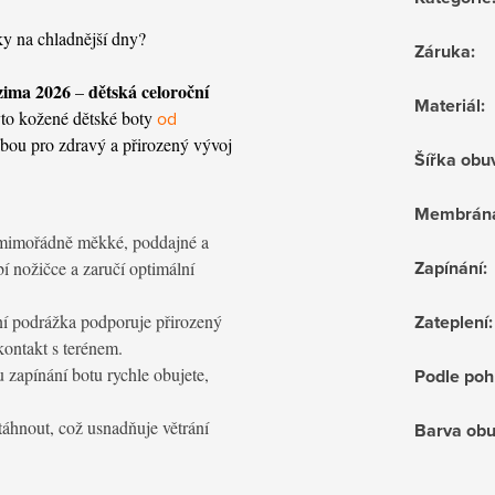
ky na chladnější dny?
Záruka
:
zima 2026
dětská celoroční
–
Materiál
:
yto kožené dětské boty
od
lbou pro zdravý a přirozený vývoj
Šířka obu
Membrán
mimořádně měkké, poddajné a
Zapínání
:
í nožičce a zaručí optimální
lní podrážka podporuje přirozený
Zateplení
:
kontakt s terénem.
apínání botu rychle obujete,
Podle poh
áhnout, což usnadňuje větrání
Barva obu