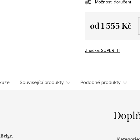
Možnosti doručení
od
1 555 Kč
Měrná
cena:
Značka:
SUPERFIT
kuze
Související produkty
Podobné produkty
Doplň
 Beige
.
Kategorie