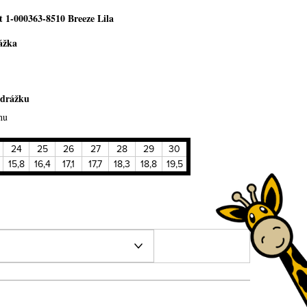
t 1-000363-8510 Breeze Lila
ážka
odrážku
hu
24
25
26
27
28
29
30
15,8
16,4
17,1
17,7
18,3
18,8
19,5