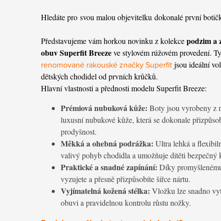
Hledáte pro
svou malou objevitelku
dokonalé první botič
podzim a 
Představujeme vám horkou novinku z kolekce
obuv Superfit Breeze
ve stylovém rúžovém provedení. T
renomované rakouské značky Superfit
jsou ideální vo
dětských chodidel od prvních krůčků.
Hlavní vlastnosti a přednosti modelu Superfit Breeze:
Prémiová nubuková kůže:
Boty jsou vyrobeny z 
luxusní nubukové kůže, která se dokonale přizpůsob
prodyšnost.
Měkká a ohebná podrážka:
Ultra lehká a flexibi
valivý pohyb chodidla a umožňuje dítěti bezpečný 
Praktické a snadné zapínání:
Díky promyšlenému z
vyzujete a přesně přizpůsobíte šířce nártu.
Vyjímatelná kožená stélka:
Vložku lze snadno vyt
obuvi a pravidelnou kontrolu růstu nožky.