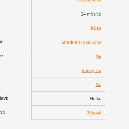
24 měsíců
Kůže
vi
:
Středně široká noha
a
:
Ne
Suchý zip
Ne
laví
:
Holka
vi
:
Růžová