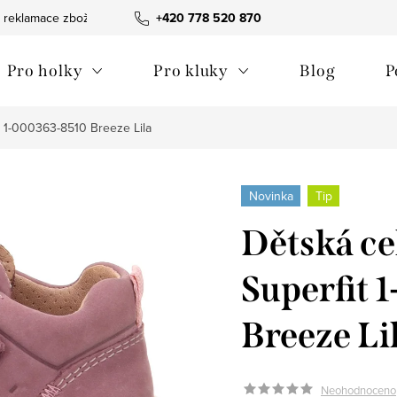
 reklamace zboží
Obchodní podmínky
+420 778 520 870
Reklamační pořádek
Pro holky
Pro kluky
Blog
P
t 1-000363-8510 Breeze Lila
Novinka
Tip
Dětská ce
Superfit
Breeze Li
Neohodnoceno