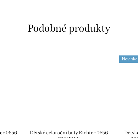
Novinka
ter 0656
Dětské celoroční boty Richter 0656
Dětská