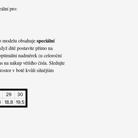
eální pro:
speciální
oto modelu obsahuje
 když dítě postavíte přímo na
optimální nadměrek (u celoroční
as na nákup většího čísla. Sledujte
ostor v botě kvůli silnějším
29
30
3
18,8
19,5