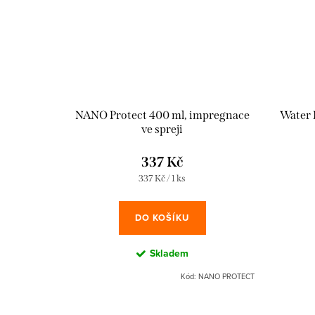
NANO Protect 400 ml, impregnace
Water 
ve spreji
337 Kč
Měrná
337 Kč / 1 ks
cena:
DO KOŠÍKU
Skladem
Kód:
NANO PROTECT