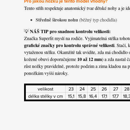
Pro jakou nožku je tento model vhodný?
Tento střih respektuje anatomický tvar dětské nohy a je id
Středně širokou nohu
(běžný typ chodidla)
NÁŠ TIP pro snadnou kontrolu velikosti:
💡
Značka Superfit myslí na rodiče. Vyjímatelná stélka toh
grafické značky pro kontrolu správné velikosti
. Stačí,
vytaženou stélku. Okamžitě tak uvidíte, zda má chodidlo 
10 až 12 mm
kožené obuvi doporučujeme
) a zda nastal č
růst nožky pravidelně, protože podzim a zima kladou na pr
ponožkám vyšší nároky.
velikost
23
24
25
26
27
28
délka stélky v cm
15,1
15,8
16,4
17,1
17,7
18,