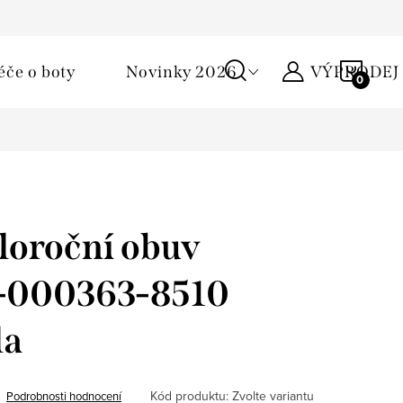
Podmínky ochrany osobních údajů
Žirafa klub
Kontakty
NÁKU
éče o boty
Novinky 2026
VÝPRODEJ
KOŠÍ
loroční obuv
 1-000363-8510
la
Kód produktu:
Zvolte variantu
Podrobnosti hodnocení