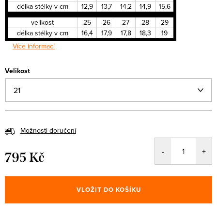
délka stélky v cm
12,9
13,7
14,2
14,9
15,6
velikost
25
26
27
28
29
délka stélky v cm
16,4
17,9
17,8
18,3
19
Více informací
Velikost
Možnosti doručení
795 Kč
Měrná
cena:
VLOŽIT DO KOŠÍKU