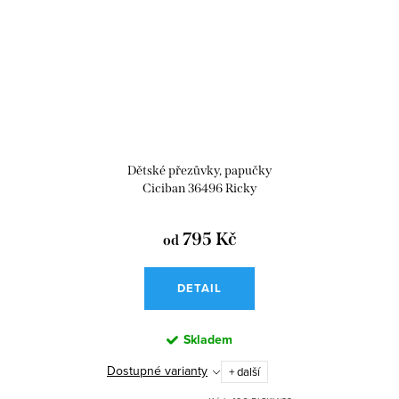
Dětské přezůvky, papučky
Ciciban 36496 Ricky
795 Kč
od
DETAIL
Skladem
Dostupné varianty
+ další