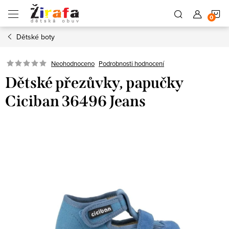
Přejít
N
na
obsah
Dětské boty
K
Neohodnoceno
Podrobnosti hodnocení
Dětské přezůvky, papučky
Ciciban 36496 Jeans