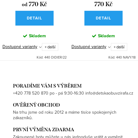
770 Kč
770 Kč
od
DETAIL
DETAIL
Skladem
Skladem
Dostupné varianty
Dostupné varianty
+ další
+ další
Kód:
440 DIDIER/22
Kód:
440 NAVY/18
PORADÍME VÁM S VÝBĚREM
+420 778 520 870 po - pá 9:30-16:30 info@detskaobuvzirafa.cz
OVĚŘENÝ OBCHOD
Na trhu jsme od roku 2012 a máme tisíce spokojených
zákazníků.
PRVNÍ VÝMĚNA ZDARMA
Zakoupené boty můžete u nás jednoduše vrátit a vyměnit