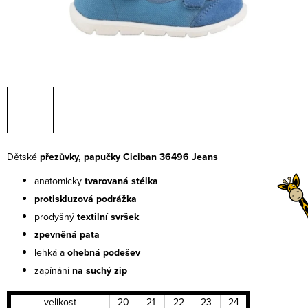
Dětské
přezůvky, papučky Ciciban 36496 Jeans
anatomicky
tvarovaná stélka
protiskluzová podrážka
prodyšný
textilní
svršek
zpevněná pata
lehká a
ohebná
podešev
zapínání
na suchý zip
velikost
20
21
22
23
24