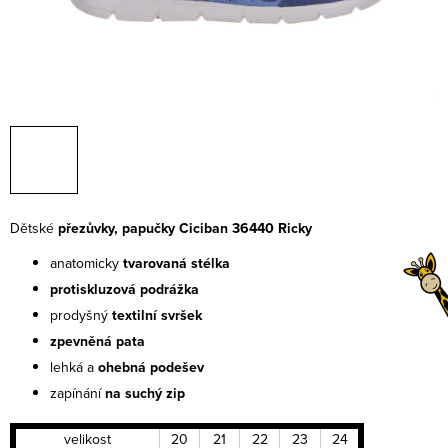
Dětské
přezůvky, papučky Ciciban 36440 Ricky
anatomicky
tvarovaná stélka
protiskluzová podrážka
prodyšný
textilní
svršek
zpevněná pata
lehká a
ohebná
podešev
zapínání
na suchý zip
velikost
20
21
22
23
24