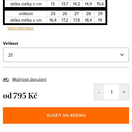
délka stélky v cm
13
13,7
14,2
14,9
15,6
velikost
25
26
27
28
29
délka stélky v cm
16,4
17,2
17,8
18,4
19
Více informací
Velikost
Možnosti doručení
od
795 Kč
Měrná
cena:
VLOŽIT DO KOŠÍKU