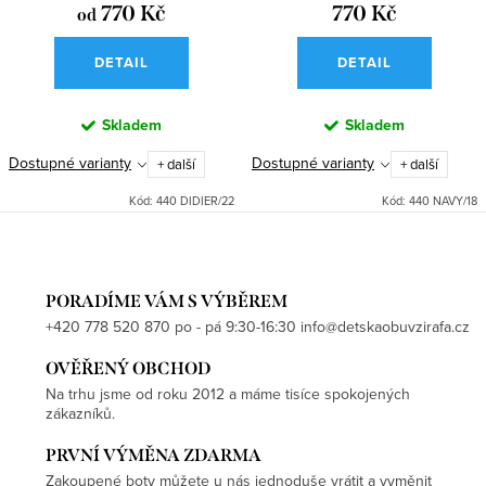
770 Kč
770 Kč
od
DETAIL
DETAIL
Skladem
Skladem
Dostupné varianty
Dostupné varianty
+ další
+ další
Kód:
440 DIDIER/22
Kód:
440 NAVY/18
PORADÍME VÁM S VÝBĚREM
+420 778 520 870 po - pá 9:30-16:30 info@detskaobuvzirafa.cz
OVĚŘENÝ OBCHOD
Na trhu jsme od roku 2012 a máme tisíce spokojených
zákazníků.
PRVNÍ VÝMĚNA ZDARMA
Zakoupené boty můžete u nás jednoduše vrátit a vyměnit