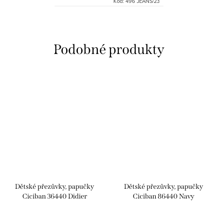
Kód:
496 JEANS/23
Dětské přezůvky, papučky
Dětské přezůvky, papučky
Ciciban 36440 Didier
Ciciban 86440 Navy