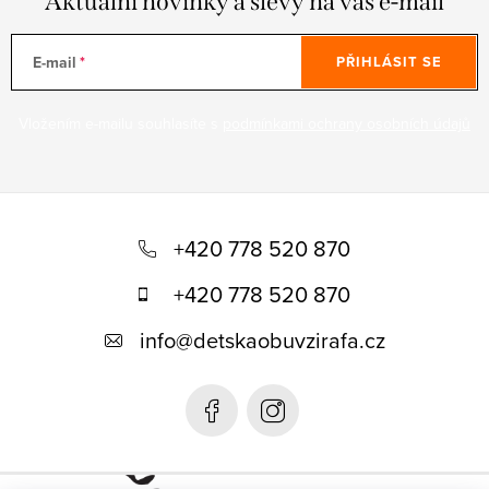
Aktuální novinky a slevy na váš e-mail
E-mail
PŘIHLÁSIT SE
Vložením e-mailu souhlasíte s
podmínkami ochrany osobních údajů
Z
á
+420 778 520 870
p
+420 778 520 870
a
info
@
detskaobuvzirafa.cz
t
í