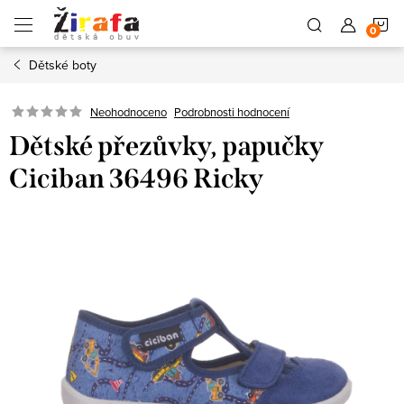
Přejít
N
na
obsah
Dětské boty
K
Neohodnoceno
Podrobnosti hodnocení
Dětské přezůvky, papučky
Ciciban 36496 Ricky