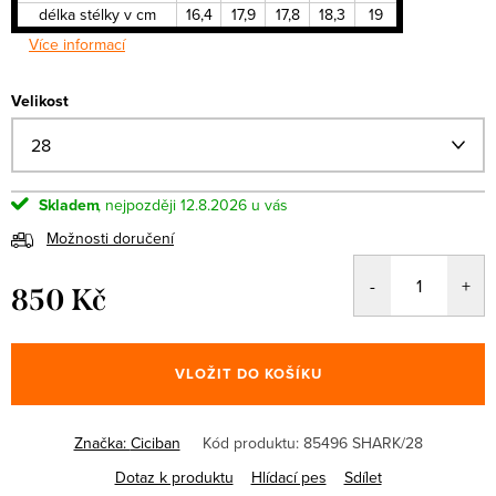
délka stélky v cm
16,4
17,9
17,8
18,3
19
Více informací
Velikost
Skladem
12.8.2026
Možnosti doručení
850 Kč
Měrná
cena:
VLOŽIT DO KOŠÍKU
Značka:
Ciciban
Kód produktu:
85496 SHARK/28
Dotaz k produktu
Hlídací pes
Sdílet