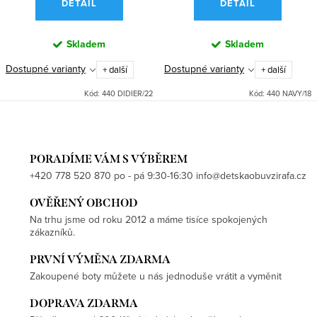
DETAIL
DETAIL
Skladem
Skladem
Dostupné varianty
Dostupné varianty
+ další
+ další
Kód:
440 DIDIER/22
Kód:
440 NAVY/18
PORADÍME VÁM S VÝBĚREM
+420 778 520 870 po - pá 9:30-16:30 info@detskaobuvzirafa.cz
OVĚŘENÝ OBCHOD
Na trhu jsme od roku 2012 a máme tisíce spokojených
zákazníků.
PRVNÍ VÝMĚNA ZDARMA
Zakoupené boty můžete u nás jednoduše vrátit a vyměnit
DOPRAVA ZDARMA