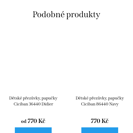
Dětské přezůvky, papučky
Dětské přezůvky, papučky
Ciciban 36440 Didier
Ciciban 86440 Navy
770 Kč
770 Kč
od