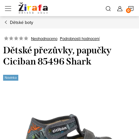
Přejít
N
na
obsah
Dětské boty
K
Neohodnoceno
Podrobnosti hodnocení
Dětské přezůvky, papučky
Ciciban 85496 Shark
Novinka