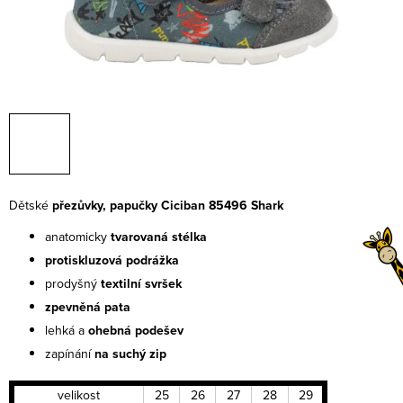
Dětské
přezůvky, papučky Ciciban 85496 Shark
anatomicky
tvarovaná stélka
protiskluzová podrážka
prodyšný
textilní
svršek
zpevněná pata
lehká a
ohebná
podešev
zapínání
na suchý zip
velikost
25
26
27
28
29