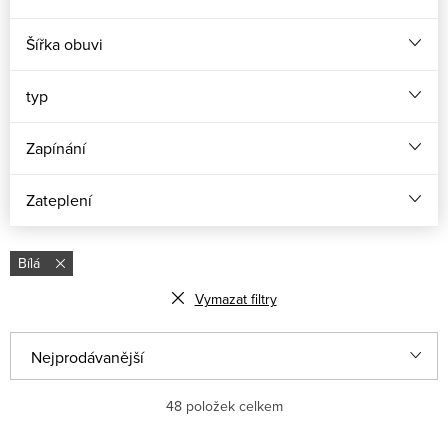
Šířka obuvi
typ
Zapínání
Zateplení
Bílá
Vymazat filtry
Ř
Nejprodávanější
a
Abecedně
48
položek celkem
z
e