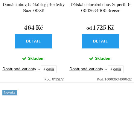
Domácí obuv, bačkůrky, přezůvky
Dětská celoroční obuv Superfit 1-
Nazo 013SE
000363-1000 Breeze
464 Kč
1 725 Kč
od
DETAIL
DETAIL
Skladem
Skladem
Dostupné varianty
Dostupné varianty
+ další
+ další
Kód:
013SE/21
Kód:
1-000363-1000/22
Novinka