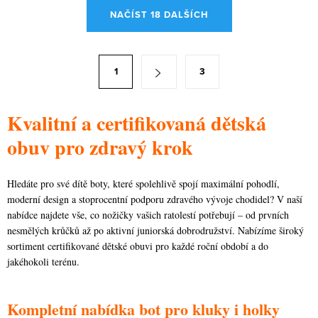
O
NAČÍST 18 DALŠÍCH
v
l
á
S
1
3
d
t
a
r
c
Kvalitní a certifikovaná dětská
á
í
n
obuv pro zdravý krok
p
k
r
o
Hledáte pro své dítě boty, které spolehlivě spojí maximální pohodlí,
v
v
moderní design a stoprocentní podporu zdravého vývoje chodidel? V naší
k
á
nabídce najdete vše, co nožičky vašich ratolestí potřebují – od prvních
y
nesmělých krůčků až po aktivní juniorská dobrodružství. Nabízíme široký
n
v
sortiment certifikované dětské obuvi pro každé roční období a do
í
ý
jakéhokoli terénu.
p
i
Kompletní nabídka bot pro kluky i holky