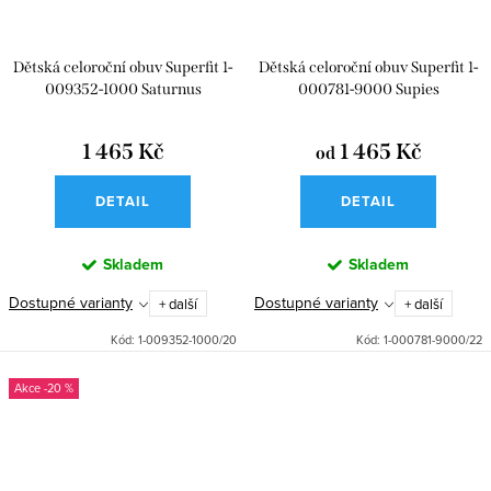
Dětská celoroční obuv Superfit 1-
Dětská celoroční obuv Superfit 1-
009352-1000 Saturnus
000781-9000 Supies
1 465 Kč
1 465 Kč
od
DETAIL
DETAIL
Skladem
Skladem
Dostupné varianty
Dostupné varianty
+ další
+ další
Kód:
1-009352-1000/20
Kód:
1-000781-9000/22
-20 %