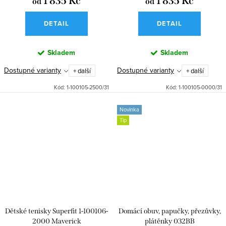
1 835 Kč
1 835 Kč
od
od
DETAIL
DETAIL
Skladem
Skladem
Dostupné varianty
Dostupné varianty
+ další
+ další
Kód:
1-100105-2500/31
Kód:
1-100105-0000/31
Novinka
Tip
Dětské tenisky Superfit 1-100106-
Domácí obuv, papučky, přezůvky,
2000 Maverick
plátěnky 032BB