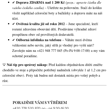
Doprava ZDARMA nad 1 200 Kč
✔
(pozn.: upravte částku dle
vašeho českého ceníku)
– Ušetřete na poštovném. Stačí do košíku
vložit například celoroční boty a bačkůrky a dopravu máte na náš
účet.
Ověřená kvalita již od roku 2012
✔
– Jsme specialisté, kteří
rozumí zdravému obouvání dětí. Prodáváme výhradně zdraví
prospěšnou obuv od prověřených dodavatelů.
Odborná infolinka na telefonu
✔
– Váháte mezi dvěma
velikostmi nebo nevíte, jaký střih je vhodný pro vyšší nárt?
Zavolejte nám na +421 948 777 045 (Po-Pá 9:00-17:00) a my vám
ochotně poradíme.
Náš tip pro správný nákup:
💡
Před každou objednávkou dítěti změřte
chodidlo ve stoje a připočtěte potřebný nadměrek (obvykle 1 až 1,2 cm pro
celoroční obuv). Prsty tak budou mít dostatek místa pro volný pohyb a
růst.
PORADÍME VÁM S VÝBĚREM
+420 778 520 870 po - pá 9:30-16:30