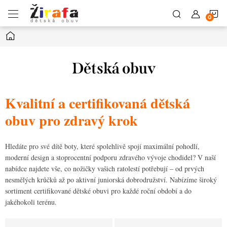
Přejít
N
na
obsah
Domů
K
Dětská obuv
Kvalitní a certifikovaná dětská
obuv pro zdravý krok
Hledáte pro své dítě boty, které spolehlivě spojí maximální pohodlí,
moderní design a stoprocentní podporu zdravého vývoje chodidel? V naší
nabídce najdete vše, co nožičky vašich ratolestí potřebují – od prvých
nesmělých krůčků až po aktivní juniorská dobrodružství. Nabízíme široký
sortiment certifikované dětské obuvi pro každé roční období a do
jakéhokoli terénu.