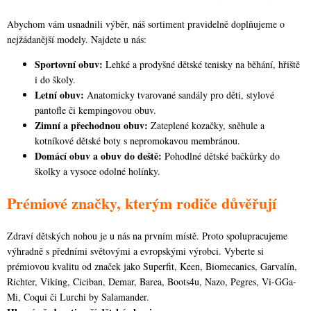
s
u
Abychom vám usnadnili výběr, náš sortiment pravidelně doplňujeme o
nejžádanější modely. Najdete u nás:
Sportovní obuv:
Lehké a prodyšné dětské tenisky na běhání, hřiště
i do školy.
Letní obuv:
Anatomicky tvarované sandály pro děti, stylové
pantofle či kempingovou obuv.
Zimní a přechodnou obuv:
Zateplené kozačky, sněhule a
kotníkové dětské boty s nepromokavou membránou.
Domácí obuv a obuv do deště:
Pohodlné dětské bačkůrky do
školky a vysoce odolné holínky.
Prémiové značky, kterým rodiče důvěřují
Zdraví dětských nohou je u nás na prvním místě. Proto spolupracujeme
výhradně s předními světovými a evropskými výrobci. Vyberte si
prémiovou kvalitu od značek jako Superfit, Keen, Biomecanics, Garvalín,
Richter, Viking, Ciciban, Demar, Barea, Boots4u, Nazo, Pegres, Vi-GGa-
Mi, Coqui či Lurchi by Salamander.