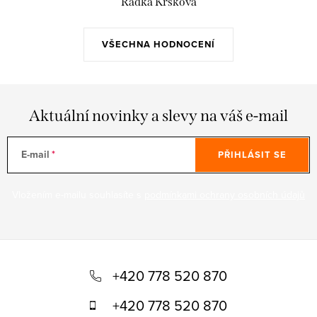
Radka Kršková
VŠECHNA HODNOCENÍ
Aktuální novinky a slevy na váš e-mail
E-mail
PŘIHLÁSIT SE
Vložením e-mailu souhlasíte s
podmínkami ochrany osobních údajů
Z
á
+420 778 520 870
p
+420 778 520 870