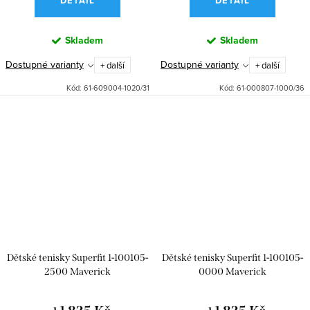
DETAIL
DETAIL
Skladem
Skladem
Dostupné varianty
Dostupné varianty
+ další
+ další
Kód:
61-609004-1020/31
Kód:
61-000807-1000/36
Dětské tenisky Superfit 1-100105-
Dětské tenisky Superfit 1-100105-
2500 Maverick
0000 Maverick