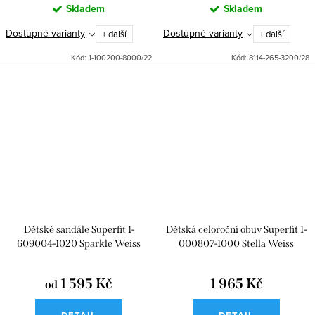
Skladem
Skladem
Dostupné varianty
Dostupné varianty
+ další
+ další
Kód:
1-100200-8000/22
Kód:
8114-265-3200/28
Dětské sandále Superfit 1-
Dětská celoroční obuv Superfit 1-
609004-1020 Sparkle Weiss
000807-1000 Stella Weiss
1 595 Kč
1 965 Kč
od