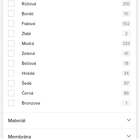
Růžová
210
Bordó
10
Fialová
102
Zlatá
2
Modrá
333
Zelená
61
Béžová
18
Hnědá
34
Šedá
87
Černá
86
Bronzova
1
Materiál
Membrána