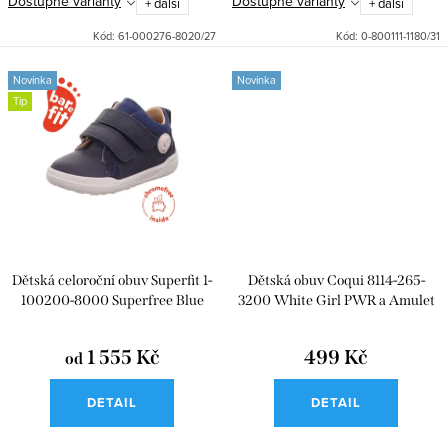
Dostupné varianty
Dostupné varianty
+ další
+ další
Kód:
61-000276-8020/27
Kód:
0-800111-1180/31
Novinka
Novinka
Tip
Dětská celoroční obuv Superfit 1-
Dětská obuv Coqui 8114-265-
100200-8000 Superfree Blue
3200 White Girl PWR a Amulet
1 555 Kč
499 Kč
od
DETAIL
DETAIL