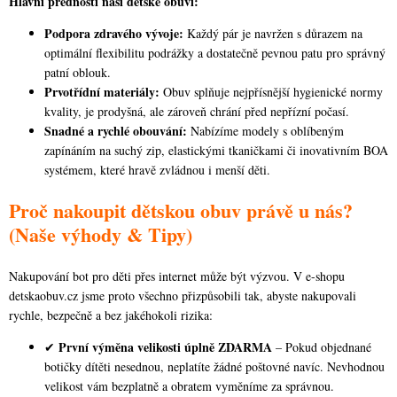
Hlavní přednosti naší dětské obuvi:
Podpora zdravého vývoje:
Každý pár je navržen s důrazem na
optimální flexibilitu podrážky a dostatečně pevnou patu pro správný
patní oblouk.
Prvotřídní materiály:
Obuv splňuje nejpřísnější hygienické normy
kvality, je prodyšná, ale zároveň chrání před nepřízní počasí.
Snadné a rychlé obouvání:
Nabízíme modely s oblíbeným
zapínáním na suchý zip, elastickými tkaničkami či inovativním BOA
systémem, které hravě zvládnou i menší děti.
Proč nakoupit dětskou obuv právě u nás?
(Naše výhody & Tipy)
Nakupování bot pro děti přes internet může být výzvou. V e-shopu
detskaobuv.cz jsme proto všechno přizpůsobili tak, abyste nakupovali
rychle, bezpečně a bez jakéhokoli rizika:
První výměna velikosti úplně ZDARMA
✔
– Pokud objednané
botičky dítěti nesednou, neplatíte žádné poštovné navíc. Nevhodnou
velikost vám bezplatně a obratem vyměníme za správnou.