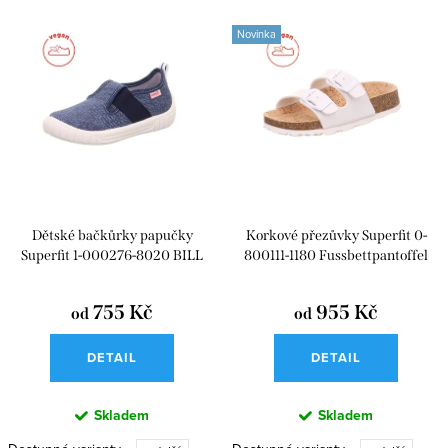
Nejlevnější
V
n
Novinka
ý
Nejdražší
í
p
p
i
r
s
o
p
d
r
u
Dětské bačkůrky papučky
Korkové přezůvky Superfit 0-
o
k
Superfit 1-000276-8020 BILL
800111-1180 Fussbettpantoffel
d
t
u
755 Kč
955 Kč
od
od
ů
k
DETAIL
DETAIL
t
ů
Skladem
Skladem